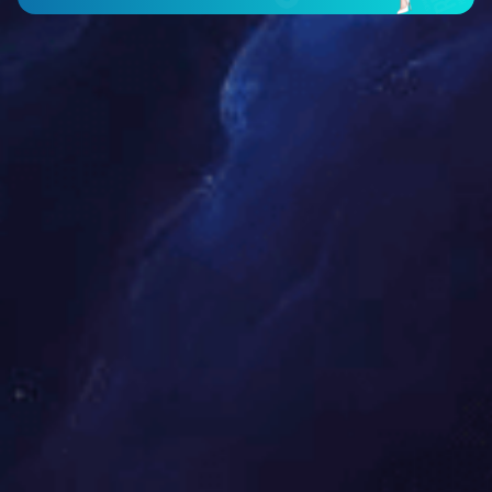
观看精整线演示，了解设备的工作原理和
操作流程。
相关产品推荐