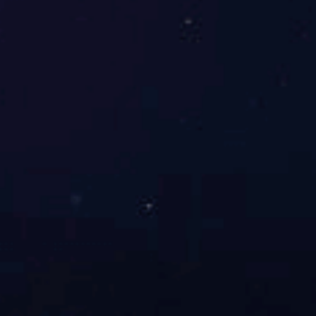
管材矫直机
查看详情
集成探伤线