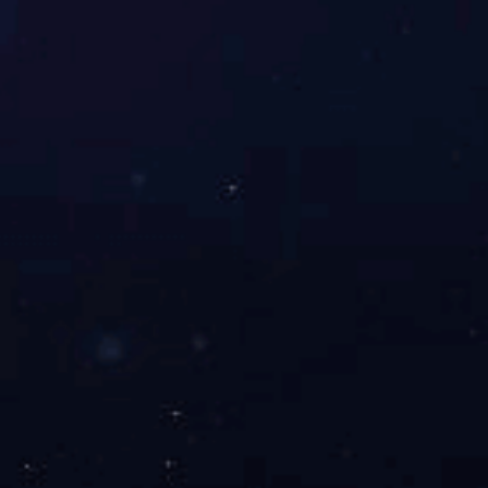
集成探伤线
查看详情
开云登入_开云登入(中国)有限公司
中德合资 · 精整机械装备制造
安徽省蚌埠市高新区黄山大道8158号
86-552-4127198 / 189 0052 0917
info@ejp-bigsino.com