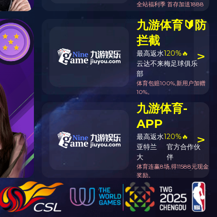
精整线
拉拔机
拉丝机
能样棒库