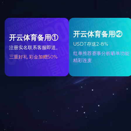
拉拔机
链式拉拔机应用：广泛应用于钢材、有色合金
棒、管材、六角和方棒，还可以生产特殊断面
了解详情