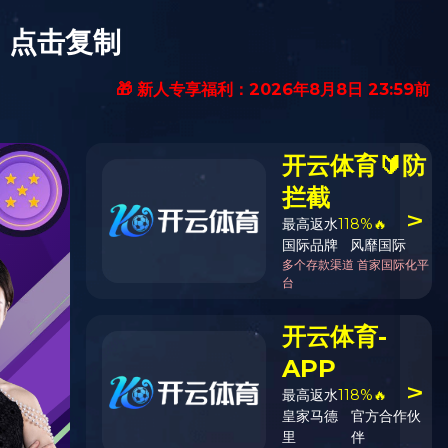
新闻中心
开云登入_开云登入(中国)有限公司
业解决方案