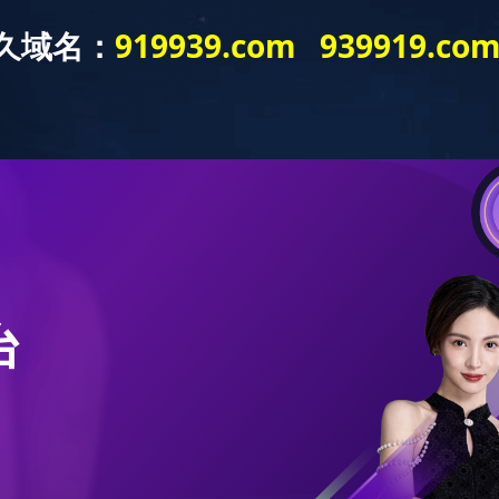
首页
公司简介
产品中心
产品中心
材加工设备制造商，为全球客户提供高品质、高效率的工